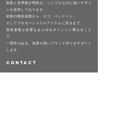
意図と世界観が明快な、シンプルなのに強いデザイ
ンを追求しております。
初期の開発段階から、ロゴ、パッケージ、
​そして
プロモーショナルアイテムに至るまで、
視覚要素が必要なあらゆるポイントに携わること
で、
一貫性のある、強度の高いブランド作りをサポート
します。
Contact
〒143-0024 東京都大田区中央3-18-25
Mail:
apollo.02library@dc5.so-net.ne.jp
HP:
http://www.02-library.com