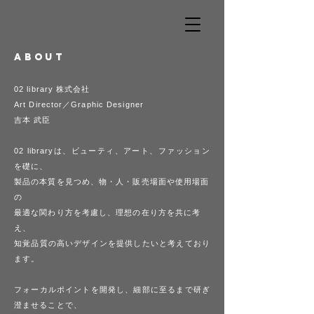
ABOUT
02 library
​
株式会社
Art Director／Graphic Designer
吉本 武臣
02 libraryは、ビューティ、アート、ファッション
を礎に、
製品の本質を見つめ、物・人・販売場面や使用場面
の
最適な関わり方を考慮し、理想の在り方を共に考
え、
知覚品質の高いデザインを提供したいと考えており
ます。
フォーカルポイントを開発し、細部に至るまで研ぎ
澄ませることで、